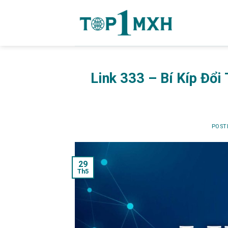
Skip
to
content
Link 333 – Bí Kíp Đổ
POST
29
Th5