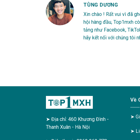
TÙNG DƯƠNG
Xin chào ! Rất vui vì đã 
hội hàng đầu, Top1mxh còn
tảng như Facebook, TikTo
hãy kết nối với chúng tôi 
Về 
➤
Gi
➤ Địa chỉ: 460 Khương Đình -
Thanh Xuân - Hà Nội
➤
L