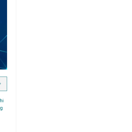
hi
ng