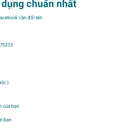
ử dụng chuẩn nhất
facebook cần đổi tên.
475333
uộc )
n của bạn.
i bạn.